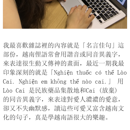
我最喜歡雜誌裡的內容就是「名言佳句」這
部份，越南俚語常會用諧音或同音異義字，
來表達很生動又傳神的畫面，最近一期我最
印象深刻的就是「
Nghiện thuốc có thể Lào
Cai. Nghiện em không thể nào cai.」 用
Lào Cai 是民族藥品集散地和Cai (放棄)
的同音異義字，來表達對愛人濃濃的愛意，
卻又不失幽默感，讀這些可愛又富含越南文
化的句子，真是學越南語很大的樂趣。