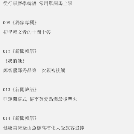
從行事曆學韓語 常用單詞馬上學
008《獨家專欄》
初學韓文者的十問十答
012《新聞韓語》
《我的她》
鄭智薰鄭秀晶第一次親密接觸
013《新聞韓語》
亞運開幕式 傳李英愛點燃最後聖火
014《新聞韓語》
健康美味釜山魚糕高檔化大受旅客追捧