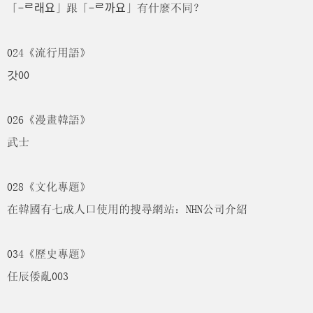
「-ᄅ래요」跟「-ᄅ까요」有什麼不同？
024《流行用語》
갓00
026《漫畫韓語》
武士
028《文化專題》
在韓國有七成人口使用的搜尋網站：NHN公司介紹
034《歷史專題》
任辰倭亂003