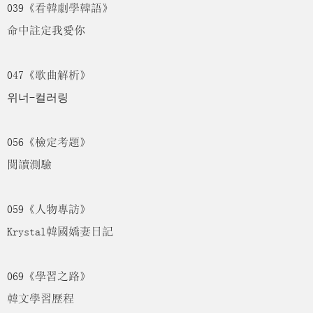
039《看韓劇學韓語》
命中註定我愛你
047《歌曲解析》
위너-컬러링
056《檢定考題》
閱讀測驗
059《人物專訪》
Krystal韓國嬌妻日記
069《學習之路》
韓文學習歷程