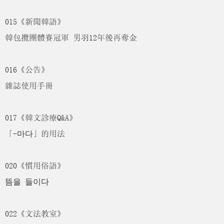
015《新聞韓語》
韓包攬團體賽冠軍 男羽12年後再奪金
016《公告》
雜誌使用手冊
017《韓文診療Q&A》
「-마다」的用法
020《慣用俗語》
뜸을 들이다
022《文法教室》