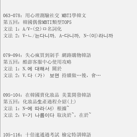
063-078：用心理測驗社交 MBTI學韓文
第五回：韓國偶像MBTI類型TOP5
文法 1：A/V-(으)ㅁ名詞化
文法 2：V-ㄴ/는다니까, A-다니까, N-(이)라니까
079-094：失心瘋買到剁手 網路購物韓語
第五回：酷澎客服中心使用攻略
文法 1：N.에 대해서 關於
文法 2：V.다（가） 보면 持續做…後，會…
095-104：在韓國賣化妝品 美業開發韓語
第五回：化妝品⽣產過程介紹(上)
文法 1：N-에 따라(서) 根據~
文法 2：V-기 나름이다 取決於~，在於~
105-116：十倍速通過考試 檢定特訓韓語