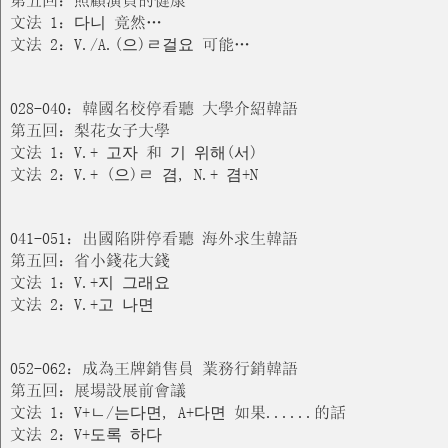
文法 1：다니 竟然…
文法 2：V./A.(으)ㄹ걸요 可能…
028-040：韓國名校停看聽 大學介紹韓語
第五回：梨花女子大學
文法 1：V.+ 고자 和 기 위해(서)
文法 2：V.+ (으)ㄹ 겸, N.+ 겸+N
041-051：出國陷阱停看聽 海外求生韓語
第五回：省小錢花大錢
文法 1：V.+지 그래요
文法 2：V.+고 나면
052-062：成為王牌銷售員 業務行銷韓語
第五回：展場設展前會議
文法 1：V+ㄴ/는다면, A+다면 如果......的話
文法 2：V+도록 하다