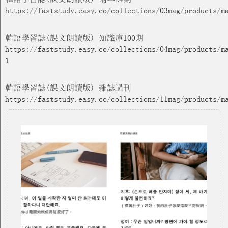
https://faststudy.easy.co/collections/03mag/products/m
韓語學習誌(課文朗讀版) 知識庫100期
https://faststudy.easy.co/collections/04mag/products/m
1
韓語學習誌(課文朗讀版) 雜誌過刊
https://faststudy.easy.co/collections/11mag/products/m