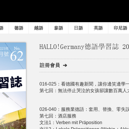
語
德語
越語
泰語
日語
英語
印尼語
HALLO!Germany德語學習誌 2
註冊會員 ➔
016-025：看德國有趣新聞，讓你邊笑邊學
第七回：無法停止哭泣的女孩卻讓數百萬人
026-040：服務業德語：套用、替換、零失
第七回：酒店服務
文法1：Verben mit Präposition