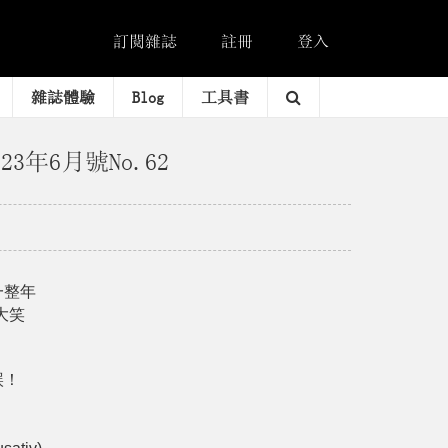
訂閱雜誌
註冊
登入
雜誌體驗
Blog
工具書
023年6月號No.62
一整年
大笑
誤！