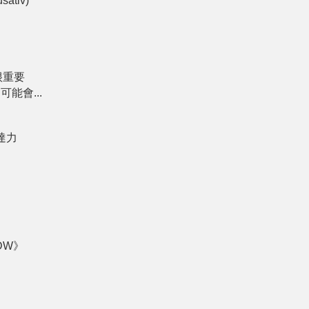
sativ)
.很重要
，可能會...
表達力
 DW》