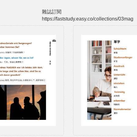
雜誌訂閱
https://faststudy.easy.co/collections/03mag