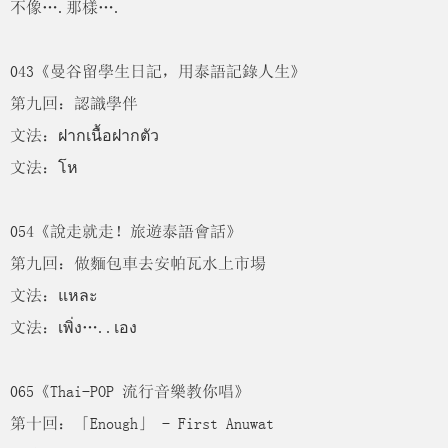
不像….那樣….
043《曼谷留學生日記，用泰語記錄人生》
第九回：認識學伴
文法：ฝากเนื้อฝากตัว
文法：โห
054《說走就走！旅遊泰語會話》
第九回：做麵包車去安帕瓦水上市場
文法：แหละ
文法：เพิ่ง…..เอง
065《Thai-POP 流行音樂教你唱》
第十回：「Enough」 - First Anuwat