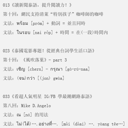
013《讀新聞泰語，提升閱讀力！》
第十回：網民支持清萊“特別孩子”咖啡師的咖啡
文法：พร้อม [próm] + 動詞 = 並且同時
文法：ในรอบ [nai rôp] + 時間 = 在(一段)時間內
023《泰國電影專題！從經典台詞學生活口語》
第十回：《風吹落葉》- part 3
文法：เชิญ [chern] - กรุณา [gà-rú-naa]
文法：(จน)กว่า [(jon) gwàa]
033《看超人氣明星 IG/FB 學最潮網路泰語》
第八回：Mike D.Angelo
文法：ณ [ná] 的用法
文法：ไม่(ได้)….อย่างที่…. [mâi (dâai) …. yàang têe…]