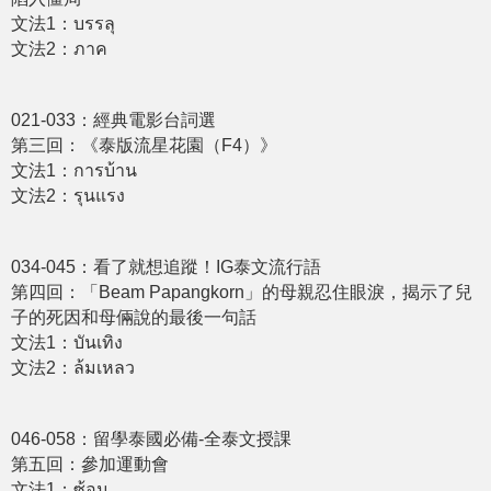
文法1：บรรลุ
文法2：ภาค
021-033：經典電影台詞選
第三回：《泰版流星花園（F4）》
文法1：การบ้าน
文法2：รุนแรง
034-045：看了就想追蹤！IG泰文流行語
第四回：「Beam Papangkorn」的母親忍住眼淚，揭示了兒
子的死因和母倆說的最後一句話
文法1：บันเทิง
文法2：ล้มเหลว
046-058：留學泰國必備-全泰文授課
第五回：參加運動會
文法1：ซ้อม