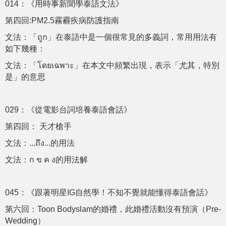
014：《用時事新聞學泰語文法》
第四回:PM2.5霧霾疾病防護指南
文法：「ถูก」在泰語中是一個很常見的多義詞，常用用法有
如下幾種：
文法：「โดยเฉพาะ」在本文中頻繁出現，表示「尤其，特別
是」的意思
029：《從電影台詞培養泰語會話》
第四回： 天才槍手
文法：...ถึง...的用法
文法：ก ข ค ง的用法解
045：《跟著明星IG自然學！不知不覺就能懂得泰語會話》
第六回：Toon Bodyslam的婚禮，此婚禮活動沒有預演（Pre-
Wedding）