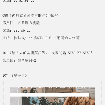
文法：Go after sb
088《從補教名師學習的高分秘訣》
第八回：多益聽力測驗
文法：Set sb up
文法：被動式: be 動詞+ P.P. (動詞過去分詞)
101《給大人的基礎英語課， 從零開始 STEP BY STEP》
第二回：發音練習-2
107 《單字卡》