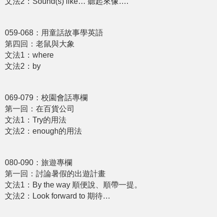
文法2：Sound(s) like… 聽起來像….
059-068：用童話故事學英語
第四回：老鼠與大象
文法1：where
文法2：by
069-079：校園會話專欄
第一回：在百貨公司
文法1：Try的⽤法
文法2：enough的⽤法
080-090：旅遊專欄
第一回：討論暑假的出遊計畫
文法1：By the way 順便說、順帶⼀提。
文法2：Look forward to 期待…