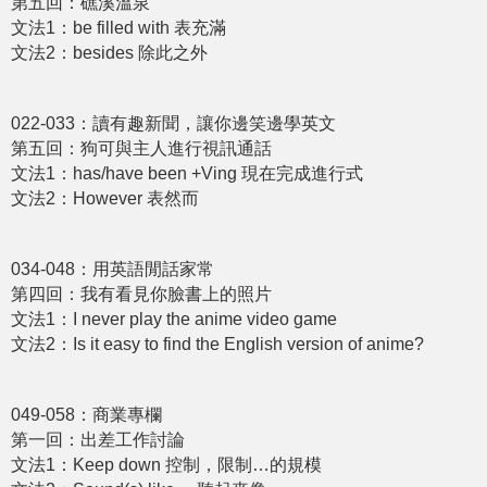
第五回：礁溪溫泉
文法1：be filled with 表充滿
文法2：besides 除此之外
022-033：讀有趣新聞，讓你邊笑邊學英文
第五回：狗可與主人進行視訊通話
文法1：has/have been +Ving 現在完成進⾏式
文法2：However 表然⽽
034-048：用英語閒話家常
第四回：我有看見你臉書上的照片
文法1：I never play the anime video game
文法2：Is it easy to find the English version of anime?
049-058：商業專欄
第一回：出差工作討論
文法1：Keep down 控制，限制…的規模