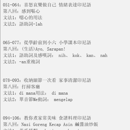
051-064：喜怒哀樂做自己 情緒表達印尼語
第八回：感到嘔心
文法1：噁心的用法
文法2：語助詞-lah
065-077：從學齡前到小六 小學課本印尼語
第八回：(生活)Ayo, Sarapan!
文法1：語助詞及感嘆詞： nih、 kok、 kan、 nah
文法2：-an重複詞
078-093：收納細節一次看 家事清潔印尼語
第八回：打掃客廳
文法1：di mana用法： di mana
文法2：單音節Me動詞： mengelap
094-106：教你煮家常美味 食譜料理印尼語
第八回：Nasi Goreng Kecap Asin 鹹醬油炒飯