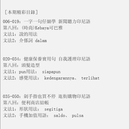
［本期精彩目錄］
006-019：一字一句仔細學 新聞聽力印尼語
第八回：(時尚)Kebaya可巴雅
文法1：說的用法
文法2：介係詞 dalam
020-034：健康保養實用句 自我護理印尼語
第八回：頭髮造型
文法1：pun用法： siapapun
文法2：感覺用法： kedengarannya、 terlihat
035-050：剁手指也買不停 逛街購物印尼語
第八回：便利商店結帳
文法1：形狀用法： segitiga
文法2：手機加值用語： saldo、 pulsa