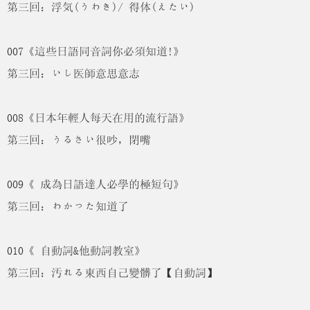
第三回：浮気(うわき)/ 得体(えたい)
007《這些日語同音詞你必須知道!》
第三回：いし医師意思意志
008《日本年輕人每天在用的流行語》
第三回：うるさい很吵，閉嘴
009《
成為日語達人必學的極短句》
第三回：わかった知道了
010《
自動詞&他動詞教室》
第三回：汚れる東西自己變髒了【自動詞】