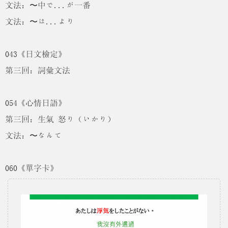
文法：〜中で...が一番
文法：〜は...より
043《日文檢定》
第三回：詞彙文法
054《心情日語》
第三回：生氣 怒り（いかり）
文法：〜なんて
060《單字卡》