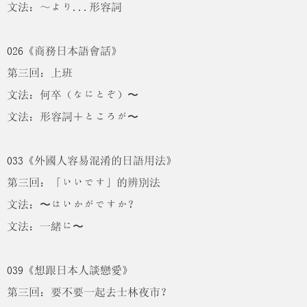
文法：～より...形容詞
026《商務日本語會話》
第三回：上班
文法：何卒（なにとぞ）〜
文法：形容詞＋ところが〜
033《外國人容易混淆的日語用法》
第三回：「いいです」的辨別法
文法：〜はいかがですか？
文法：一緒に〜
039《想跟日本人談戀愛》
第三回：要不要一起去士林夜市？