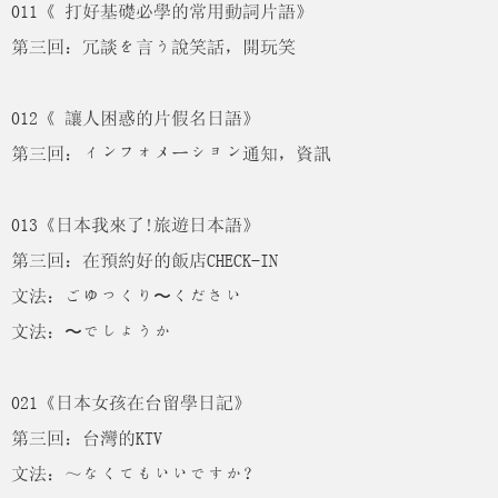
011《
打好基礎必學的常用動詞片語》
第三回：冗談を言う說笑話，開玩笑
012《
讓人困惑的片假名日語》
第三回：インフォメーション通知，資訊
013《日本我來了!旅遊日本語》
第三回：在預約好的飯店CHECK-IN
文法：ごゆっくり〜ください
文法：〜でしょうか
021《日本女孩在台留學日記》
第三回：台灣的KTV
文法：～なくてもいいですか？