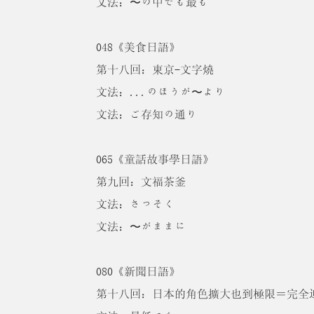
文法：〜の中でも最も
048《美食日語》
第十八回：東京-文字燒
文法：...のほうが〜より
文法：ご存知の通り
065《童話故事學日語》
第九回：文福茶釜
文法：さっそく
文法：〜がままに
080《新聞日語》
第十八回：日本的角色擴大也到極限＝完全