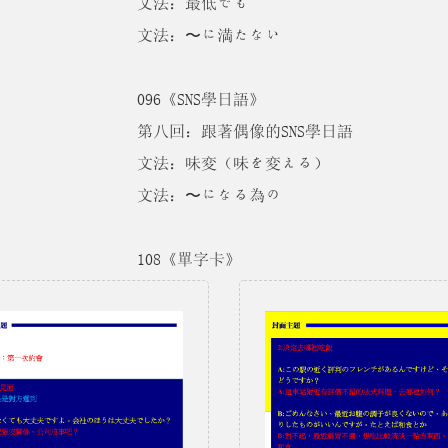
文法：最低でも
文法：〜に満たない
096《SNS學日語》
第八回：跟著偶像的SNS學日語
文法：味変（味を変える）
文法：〜になる為の
108《單字卡》