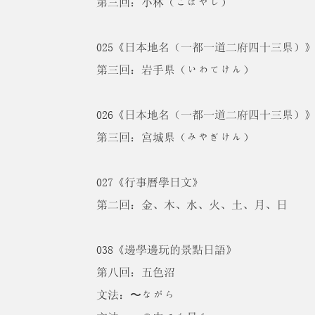
第三回：小林（こばやし）
025《日本地名（一都一道二府四十三県）
第三回：岩手県（いわてけん）
026《日本地名（一都一道二府四十三県）
第三回：宮城県（みやぎけん）
027《行事曆學日文》
第二回：金、木、水、火、土、月、日
038《邊學邊玩的景點日語》
第八回：五色沼
文法：〜ながら