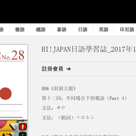
語
德語
越語
泰語
日語
英語
印尼語
HI!JAPAN日語學習誌_2017年1
註冊會員 ➔
006《封面主題》
第十二回：不同場合下的敬語（Part 4）
文法：ぜひ
文法：（動詞）っぱなし