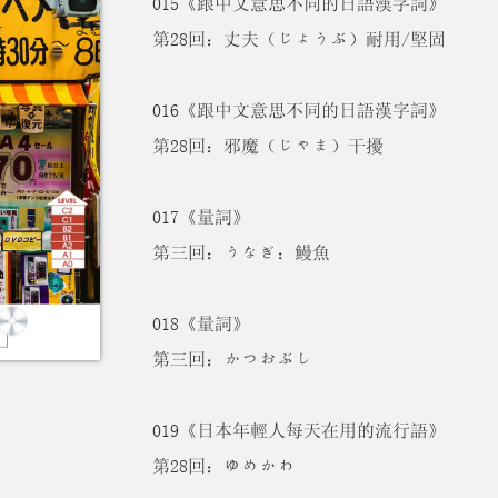
015《跟中文意思不同的日語漢字詞》
第28回：丈夫（じょうぶ）耐用/堅固
016《跟中文意思不同的日語漢字詞》
第28回：邪魔（じゃま）干擾
017《量詞》
第三回：うなぎ：鰻魚
018《量詞》
第三回：かつおぶし
019《日本年輕人每天在用的流行語》
第28回：ゆめかわ