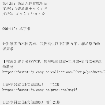
第七回：飯店入住實戰對話
文法1：V普通形＋んですが
文法2：どうなさいますか
096-112: 單字卡
針對讀者的不同需求，我們提供以下訂閱方案，滿足您的學
習需求
【推薦】終身會員VVIP，無限暢讀雜誌+工具書+影音課+輕鬆
學教材
https://faststudy.easy.co/collections/00vvip/products/
日語學習誌(課文朗讀版) 一年12期
https://faststudy.easy.co/products/mag16
日語學習誌(課文朗讀版) 兩年24期