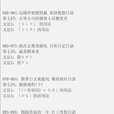
056-064:這樣吵架絕對贏 客訴抱怨日語
第七回：百貨公司的服務人員態度差
文法1：「として」 的用法
文法2：「ところ」的用法
065-075:我在京都煮飯吃 自炊日記日語
第七回：蔬菜關東煮
文法1：我ながら
文法2：割りと
076-084：簡單日文就能玩 風俗探店日語
第七回：服務過程(下)
文法1：「(い形容詞) + なる」的用法
文法2：「かも」的活用法
085-095: 開啟勇氣的一年 打工度假日語