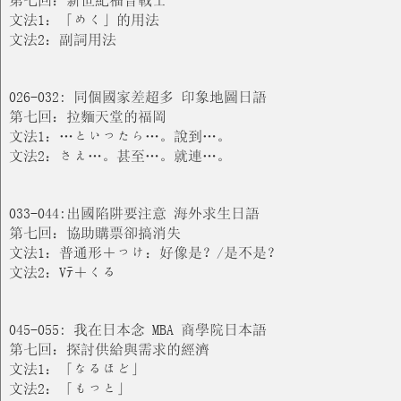
文法1：「めく」的用法
文法2：副詞用法
026-032: 同個國家差超多 印象地圖日語
第七回：拉麵天堂的福岡
文法1：…といったら…。說到…。
文法2：さえ…。甚至…。就連…。
033-044:出國陷阱要注意 海外求生日語
第七回：協助購票卻搞消失
文法1：普通形＋っけ：好像是？/是不是？
文法2：Vﾃ＋くる
045-055: 我在日本念 MBA 商學院日本語
第七回：探討供給與需求的經濟
文法1：「なるほど」
文法2：「もっと」