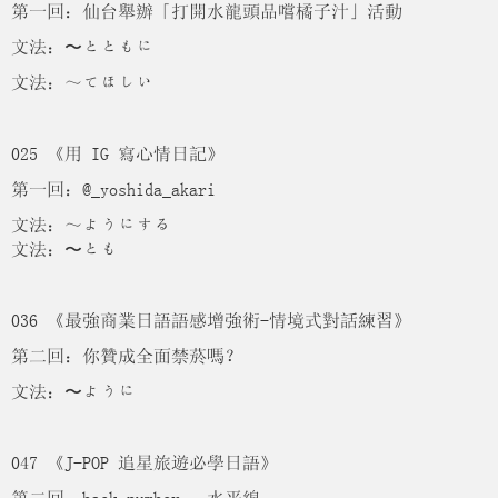
第一回：仙台舉辦「打開水龍頭品嚐橘子汁」活動
文法：〜とともに
文法：～てほしい
025 《用 IG 寫心情日記》
第一回：@_yoshida_akari
文法：～ようにする
文法：〜とも
036 《最強商業日語語感增強術-情境式對話練習》
第二回：你贊成全面禁菸嗎？
文法：〜ように
047 《J-POP 追星旅遊必學日語》