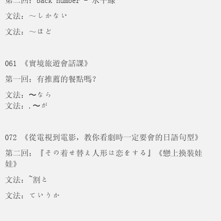
第二回：back number - 水平線
文法：～しかない
文法：～ほど
061 《實境旅遊會話課》
第一回：有推薦的餐點嗎？
文法：〜なら
文法：.〜が
072 《從電視到電影，教你看劇時一定要會的日語句型》
第二回：『その着せ替え人形は恋をする』《戀上換裝娃
娃》
文法：~割と
文法：ていうか