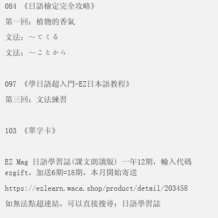
084 《日語檢定完全攻略》
第一回：植物的香氣
文法：～てくる
文法：～ことから
097 《學日語超入門-EZ日本語教程》
第三回：文法練習
103 《單字卡》
EZ Mag 日語學習誌(課文朗讀版) 一年12期，輸入代碼
ezgift，加送6期=18期，本月開始寄送
https://ezlearn.waca.shop/product/detail/203458
如無法點超連結，可以直接搜尋：日語學習誌