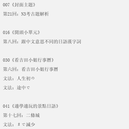
007《封面主題》
第21回：N3考古題解析
016《開頭小單元》
第八回：跟中文意思不同的日語漢字詞
030《看吉田小姐行事曆》
第六回：看吉田小姐行事曆
文法：人生初の
文法：途中で
041《邊學邊玩的景點日語》
第十七回：二條城
文法：まで減少