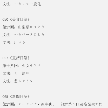
文法：～として一般化
050《美食日語》
第27回：山梨県ほうとう
文法：～をベースにした
文法：用いる
057《童話日語》
第十八回：少女ギツネ
文法：と一緒に
文法：悲しそうな
065《新聞日語》
第27回：アルゼンチン産牛肉、一部解禁へ口蹄疫発生で停