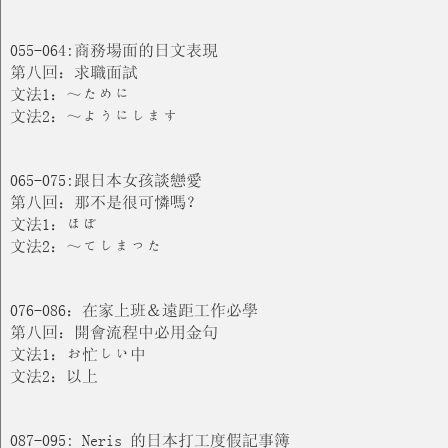
055-064:商務場面的日文表現
第八回：求職面試
文法1：～ために
文法2：～ようにします
065-075:跟日本女孩談戀愛
第八回：那不是很可憐嗎？
文法1：ほぼ
文法2：～てしまった
076-086：在家上班＆遠距工作必學
第八回：開會流程中必用金句
文法1：お忙しい中
文法2：以上
087-095: Neris 的日本打工度假記事簿