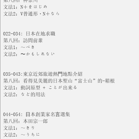
文法1：N＋をはじめ
文法2：V普通形・N＋なら
022-034: 日本在地求職
第八回：訪問前輩
文法1：～べき
文法2：〜かもしれない
035-043:東京近郊旅遊熱⾨地點介紹
第八回：看得見美麗的日本聖山“富士山”的-箱根
文法1：動詞原型 + ことが出来る
文法2：など的用法
044-054: ⽇本創業家名⾔選集
第八回：本田宗一郎
文法1：～きり
文法2：～うちに