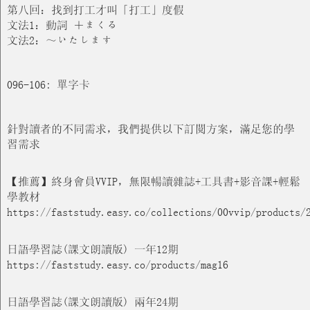
第八回：找到打工才叫「打工」度假
文法1：動詞 ＋まくる
文法2：～いたします
096-106: 單字卡
針對讀者的不同需求，我們提供以下訂閱方案，滿足您的學
習需求
【推薦】終身會員VVIP，無限暢讀雜誌+工具書+影音課+輕鬆
學教材
https://faststudy.easy.co/collections/00vvip/products/
日語學習誌(課文朗讀版) 一年12期
https://faststudy.easy.co/products/mag16
日語學習誌(課文朗讀版) 兩年24期