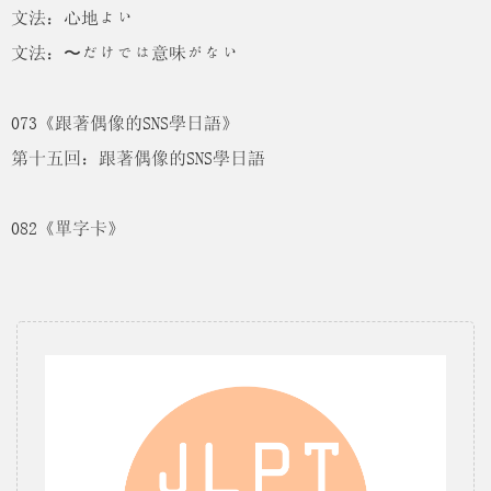
文法：心地よい
文法：〜だけでは意味がない
073《跟著偶像的SNS學日語》
第十五回：跟著偶像的SNS學日語
082《單字卡》