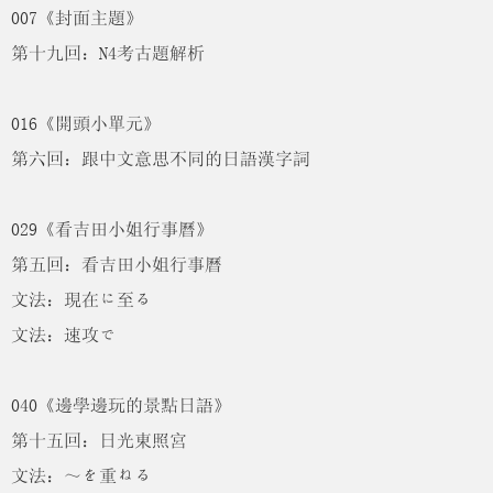
007《封面主題》
第十九回：N4考古題解析
016《開頭小單元》
第六回：跟中文意思不同的日語漢字詞
029《看吉田小姐行事曆》
第五回：看吉田小姐行事曆
文法：現在に至る
文法：速攻で
040《邊學邊玩的景點日語》
第十五回：日光東照宮
文法：～を重ねる