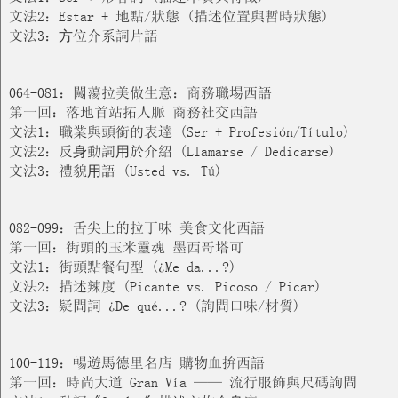
文法2：Estar + 地點/狀態 (描述位置與暫時狀態)
文法3：⽅位介系詞片語
064-081：闖蕩拉美做生意：商務職場西語
第一回：落地首站拓人脈 商務社交西語
文法1：職業與頭銜的表達 (Ser + Profesión/Título)
文法2：反⾝動詞⽤於介紹 (Llamarse / Dedicarse)
文法3：禮貌⽤語 (Usted vs. Tú)
082-099：舌尖上的拉丁味 美食文化西語
第一回：街頭的玉米靈魂 墨西哥塔可
文法1：街頭點餐句型 (¿Me da...?)
文法2：描述辣度 (Picante vs. Picoso / Picar)
文法3：疑問詞 ¿De qué...? (詢問口味/材質)
100-119：暢遊馬德里名店 購物血拚西語
第一回：時尚大道 Gran Vía —— 流行服飾與尺碼詢問