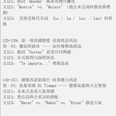
文法1：動詞 "Quedar" 描述衣物合⾝度
文法2："Quería" vs "Quiero" (過去未完成時態表⽰禮
貌)
文法3： 直接受格代名詞 (Lo / La / Los / Las) 的替
換
120-139：談一場異國戀愛 浪漫情話西語
第一回：邂逅與破冰 —— 如何優雅地搭訕
文法1：動詞 "Gustar" 表達共同興趣
文法2：在式疑問句詢問資訊
文法3： "Te importa..." 禮貌請求
140-157：聽懂西語新聞台 時事聽力西語
第一回：氣象預報 El Tiempo —— 聽懂氣溫與天災警報
文法1：未來式表達天氣預測
文法2：⽅位詞與介系詞的搭配
文法3： "Hacer" vs. "Haber" vs. "Estar" 描述天氣