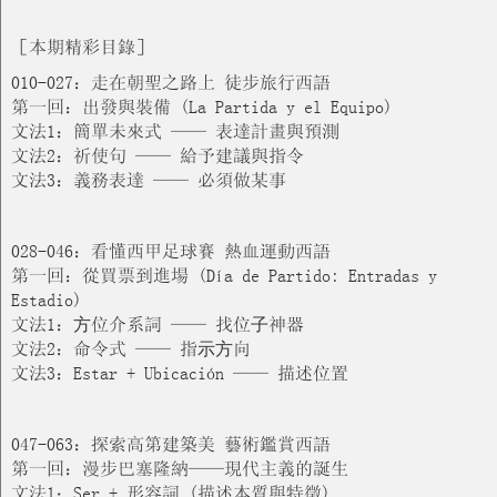
［本期精彩目錄］
010-027：走在朝聖之路上 徒步旅行西語
第一回：出發與裝備 (La Partida y el Equipo)
文法1：簡單未來式 —— 表達計畫與預測
文法2：祈使句 —— 給予建議與指令
文法3：義務表達 —— 必須做某事
028-046：看懂西甲足球賽 熱血運動西語
第一回：從買票到進場 (Día de Partido: Entradas y
Estadio)
文法1：⽅位介系詞 —— 找位⼦神器
文法2：命令式 —— 指⽰⽅向
文法3：Estar + Ubicación —— 描述位置
047-063：探索高第建築美 藝術鑑賞西語
第一回：漫步巴塞隆納——現代主義的誕生
文法1：Ser + 形容詞 (描述本質與特徵)