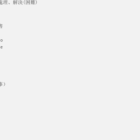
)，處理、解決(困難)
書
o
e
某事）