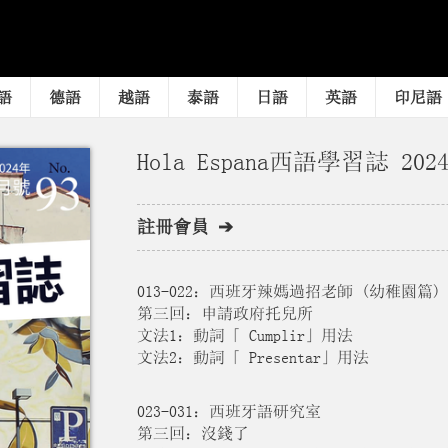
語
德語
越語
泰語
日語
英語
印尼語
Hola Espana西語學習誌 202
註冊會員 ➔
013-022：西班牙辣媽過招老師 (幼稚園篇)
第三回：申請政府托兒所
文法1：動詞「 Cumplir」用法
文法2：動詞「 Presentar」用法
023-031：西班牙語研究室
第三回：沒錢了