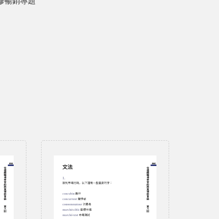
增修暢銷專題