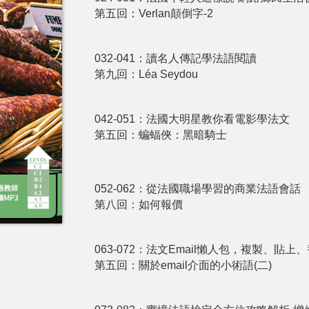
第五回：Verlan顛倒字-2
032-041：讀名人傳記學法語閱讀
第九回：Léa Seydou
042-051：法國大明星教你看電影學法文
第五回：蝙蝠俠：黑暗騎士
052-062：從法國職場學習的商業法語會話
第八回：如何報價
063-072：法文Email懶人包，複製、貼
第五回：關於email介面的小術語(二)