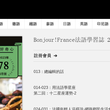
語
德語
越語
泰語
日語
英語
印尼語
Bonjour!France法語學習誌 
註冊會員 ➔
013：總編輯的話
014-023：用法語學星座
第二回：十二星座運勢-2
024-031：法國年輕人這樣說-網路鄉民生活