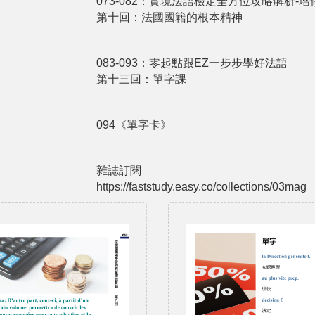
073-082：實境法語檢定全方位攻略解析-
第十回：法國國籍的根本精神
083-093：零起點跟EZ一步步學好法語
第十三回：單字課
094《單字卡》
雜誌訂閱
https://faststudy.easy.co/collections/03mag