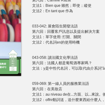
第六回：Camille Razat
文法1：Bien que 雖然；即使；縱使
文法2：En tant que 作為
033-042: 展會陌生開發法語
第六回：回覆客戶訊息以及提出解決方案
文法1：單字使⽤: 打開、關閉
文法2：代名詞en的使⽤時機
043-058: 讀法國文化學法語
第六回：法國人都是葡萄酒專家嗎？
文法：y是中性代名詞，可以取代由介系詞”à, à la, à 
059-069: 第一線人員的服務業法語
第六回：在美妝店
文法1：au niveau de在...⽅⾯、以...
文法2：offrir動詞送，送什麼東⻄給什麼⼈