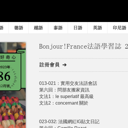
語
德語
越語
泰語
日語
英語
印尼語
Bonjour!France法語學習誌 2
註冊會員 ➔
013-021：實用交友法語會話
第六回：問朋友搬家資訊
文法1：le superlatif 最⾼級
文法2：concernant 關於
023-032: 法國網紅IG貼文日記