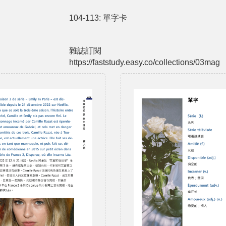
104-113: 單字卡
雜誌訂閱
https://faststudy.easy.co/collections/03mag