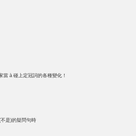
當 à 碰上定冠詞的各種變化！
n(不是)的疑問句時