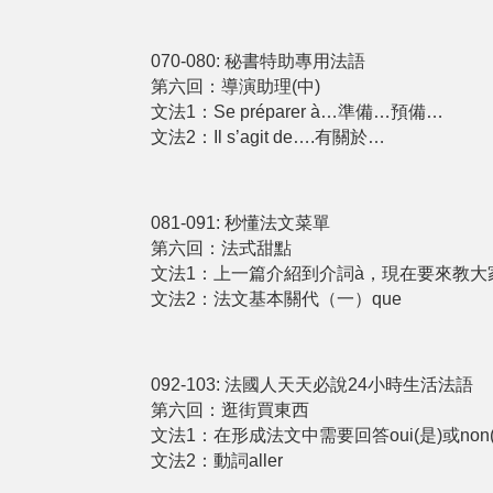
070-080: 秘書特助專用法語
第六回：導演助理(中)
文法1：Se préparer à…準備…預備…
文法2：Il s’agit de….有關於…
081-091: 秒懂法文菜單
第六回：法式甜點
文法1：上⼀篇介紹到介詞à，現在要來教⼤家
文法2：法文基本關代（⼀）que
092-103: 法國人天天必說24小時生活法語
第六回：逛街買東⻄
文法1：在形成法⽂中需要回答oui(是)或no
文法2：動詞aller