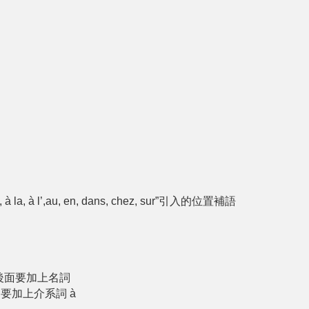
l’,au, en, dans, chez, sur”引入的位置補語
來說。後⾯要加上名詞
，要加上介系詞 à