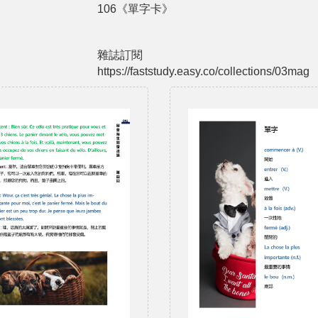
106《單字卡》
雜誌訂閱
https://faststudy.easy.co/collections/03mag