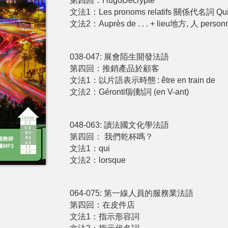
第四回：HugoDécrypte
文法1：Les pronoms relatifs 關係代名詞 Qui /
文法2：Auprès de . . . + lieu地方, 人 person
038-047: 展會陌生開發法語
第四回：推銷產品於顧客
文法1：以片語表示時態 : être en train de
文法2：Gérontif副動詞 (en V-ant)
048-063: 讀法國文化學法語
第四回： 我們乾杯嗎？
文法1：qui
文法2：lorsque
064-075: 第一線人員的服務業法語
第四回：在皮件店
文法1：指示形容詞