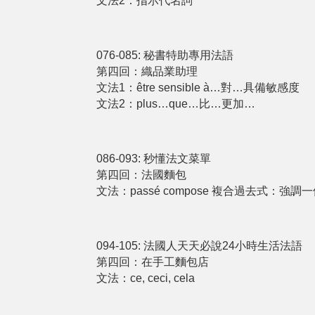
文法2：指示代名詞
076-085: 秘書特助專用法語
第四回：織品業助理
文法1：être sensible à…對…具備敏感度
文法2：plus…que…比…更加…
086-093: 秒懂法文菜單
第四回：法國麵包
文法：passé compose 複合過去式：強
094-105: 法國人天天必說24小時生活法語
第四回：在手工麵包店
文法：ce, ceci, cela