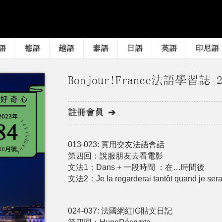
語
德語
越語
泰語
日語
英語
印尼語
Bonjour!France法語學習誌 2
註冊會員 ➔
013-023: 實用交友法語會話
第四回：說服朋友去看電影
文法1：Dans + 一段時間 ：在…時間後
文法2：Je la regarderai tantôt quand je serai 
024-037: 法國網紅IG貼文日記