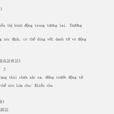
話》
 thị hành động trong tương lai. Thường
 xác định, có thể dùng với danh từ và động
越南語會話》
– 2
ng thái chưa xảy ra, đứng trước động từ
hế nào Làm cho/ Khiến cho
驗》
水錯誤