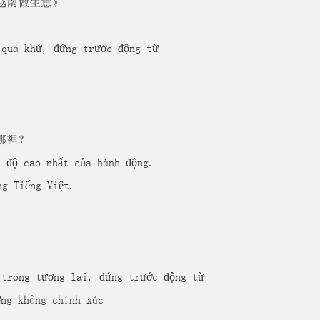
越南做生意》
uá khứ, đứng trước động từ
哪裡？
ộ cao nhất của hành động.
g Tiếng Việt.
rong tương lai, đứng trước động từ
ng không chính xác