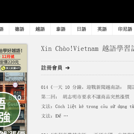
語
德語
越語
泰語
日語
英語
印尼語
Xin Chào!Vietnam 越語學習
註冊會員 ➔
014《一天 10 分鐘，迎戰新聞越南語：
第二回： 胡志明市要求不讓商品突然漲價
文法：Cách liệt kê trong câu sử dụng t
文法：Để …