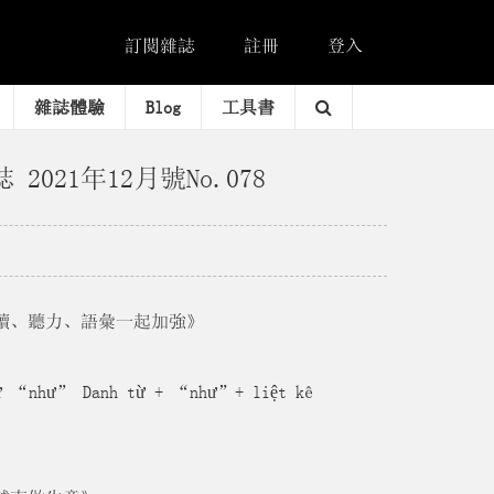
訂閱雜誌
註冊
登入
雜誌體驗
Blog
工具書
誌 2021年12月號No.078
 閱讀、聽力、語彙一起加強》
ừ “như” Danh từ + “như”+ liệt kê