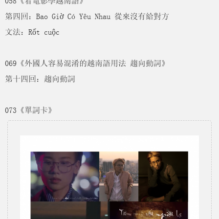
058《看電影學越南語》
第四回：Bao Giờ Có Yêu Nhau 從來沒有給對方
文法：Rốt cuộc
069《外國人容易混淆的越南語用法 趨向動詞》
第十四回：趨向動詞
073《單詞卡》