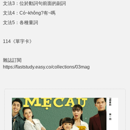
文法3：位於動詞句前面的副詞
文法4：Có~không?有~嗎
文法5：各種量詞
114《單字卡》
雜誌訂閱
https://faststudy.easy.co/collections/03mag