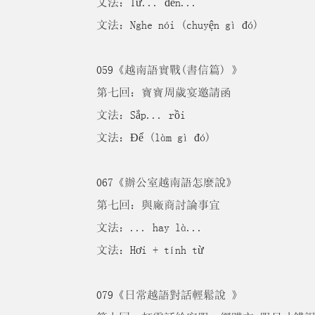
文法：Từ... đến...
文法：Nghe nói (chuyện gì đó)
059《越南語實戰(書信篇) 》
第七回：寶寶周歲宴邀請函
文法：Sắp... rồi
文法：Để (làm gì đó)
067《辦公室越南語怎麼說》
第七回：與廠商討論事宜
文法：... hay là...
文法：Hơi + tính từ
079《日常越語對話輕鬆說 》