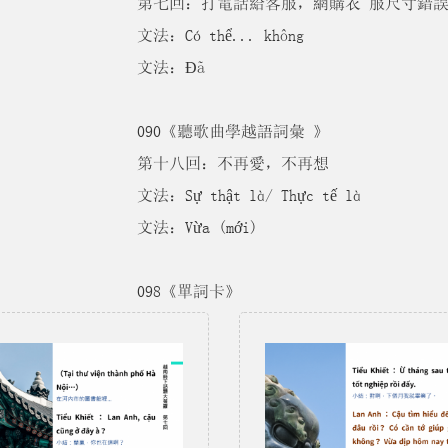
第七回：打電話給客服，網購衣 服尺寸錯
文法：Có thể... không
文法：Đã
090《聽歌曲學越語詞彙 》
第十八回：不再愛，不再想
文法：Sự thật là/ Thực tế là
文法：Vừa (mới)
098《單詞卡》