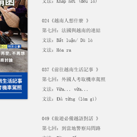
文法：Khắp nơi (đều là)
024《越南人想什麼 》
第七回：法國與越南的連結
文法：Bất luận/ Dù là
文法：Hóa ra
037《前往越南生活記事 》
第七回：外國人考取機車駕照
文法：Vừa... vừa...
文法：Đã từng (làm gì)
049《旅遊必備越語對話 》
第七回：到當地警察局問路