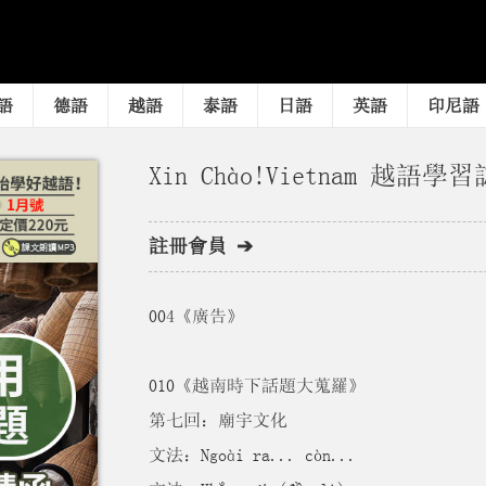
語
德語
越語
泰語
日語
英語
印尼語
Xin Chào!Vietnam 越語學習
註冊會員 ➔
004《廣告》
010《越南時下話題大蒐羅》
第七回：廟宇文化
文法：Ngoài ra... còn...