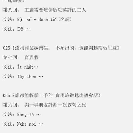
一起加強》
第八回： 工廠需要雇傭數以萬計的工人
文法：Một số + danh từ (名詞)
文法：Để …
025《流利商業越南語： 不須出國，也能與越南做生意》
第七回： 育嬰假
文法：Ít nhất…
文法：Tùy theo …
035《誰都能輕鬆上手的 實用旅遊越南語會話》
第六回： 與一群朋友計劃一次露營之旅
文法：Mong là …
文法：Nghe nói …