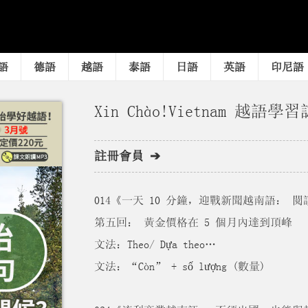
語
德語
越語
泰語
日語
英語
印尼語
Xin Chào!Vietnam 越語學習
註冊會員 ➔
014《一天 10 分鐘，迎戰新聞越南語：
第五回： 黃金價格在 5 個月內達到頂峰
文法：Theo/ Dựa theo…
文法：“Còn” + số lượng (數量)