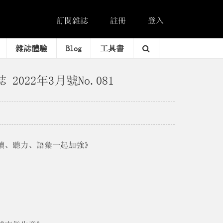
訂閱雜誌
註冊
登入
雜誌體驗
Blog
工具書
誌 2022年3月號No.081
 閱讀、聽力、語彙一起加強》