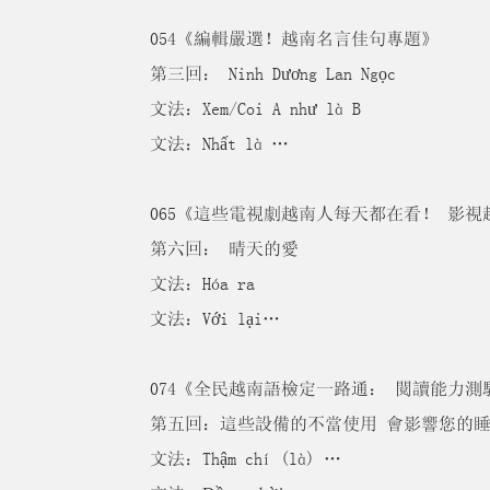
054《編輯嚴選！越南名言佳句專題》
第三回： Ninh Dương Lan Ngọc
文法：Xem/Coi A như là B
文法：Nhất là …
065《這些電視劇越南人每天都在看！ 影視
第六回： 晴天的愛
文法：Hóa ra
文法：Với lại…
074《全民越南語檢定一路通： 閱讀能力測
第五回：這些設備的不當使用 會影響您的
文法：Thậm chí (là) …